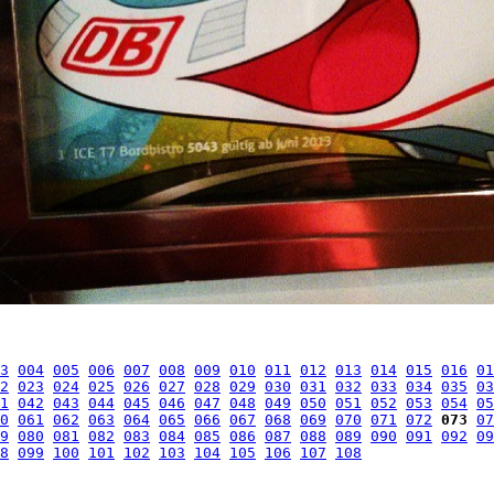
3
004
005
006
007
008
009
010
011
012
013
014
015
016
01
2
023
024
025
026
027
028
029
030
031
032
033
034
035
03
1
042
043
044
045
046
047
048
049
050
051
052
053
054
05
0
061
062
063
064
065
066
067
068
069
070
071
072
073
07
9
080
081
082
083
084
085
086
087
088
089
090
091
092
09
8
099
100
101
102
103
104
105
106
107
108