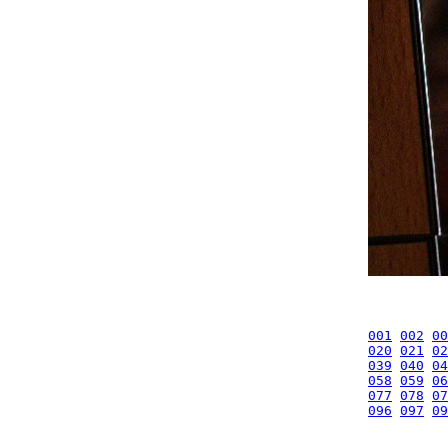
001
002
00
020
021
02
039
040
04
058
059
06
077
078
07
096
097
09