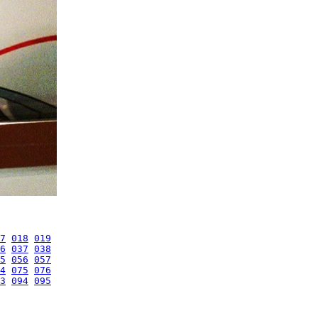
7
018
019
6
037
038
5
056
057
4
075
076
3
094
095