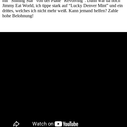
mit “Shining Star” von der Platte “Revolving”. Dann war da noch
Jimmy Eat World, ich tippe stark auf “Lucky Denver Mint” und ein
drittes, welches ich nicht mehr weiß. Kann jemand helfen? Zahle
hohe Belohnung!