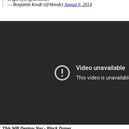
— Benjamin Knofe (@bknofe)
August 6, 2014
This Will Destroy You - Black Dunes