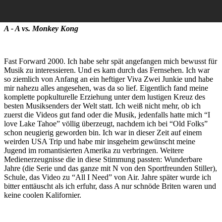
A - A vs. Monkey Kong
Fast Forward 2000. Ich habe sehr spät angefangen mich bewusst für
Musik zu interessieren. Und es kam durch das Fernsehen. Ich war
so ziemlich von Anfang an ein heftiger Viva Zwei Junkie und habe
mir nahezu alles angesehen, was da so lief. Eigentlich fand meine
komplette popkulturelle Erziehung unter dem lustigen Kreuz des
besten Musiksenders der Welt statt. Ich weiß nicht mehr, ob ich
zuerst die Videos gut fand oder die Musik, jedenfalls hatte mich “I
love Lake Tahoe” völlig überzeugt, nachdem ich bei “Old Folks”
schon neugierig geworden bin. Ich war in dieser Zeit auf einem
weirden USA Trip und habe mir insgeheim gewünscht meine
Jugend im romantisierten Amerika zu verbringen. Weitere
Medienerzeugnisse die in diese Stimmung passten: Wunderbare
Jahre (die Serie und das ganze mit N von den Sportfreunden Stiller),
Schule, das Video zu “All I Need” von Air. Jahre später wurde ich
bitter enttäuscht als ich erfuhr, dass A nur schnöde Briten waren und
keine coolen Kalifornier.