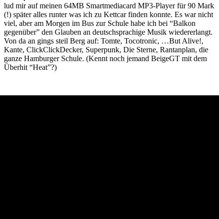
lud mir auf meinen 64MB Smartmediacard MP3-Player für 90 Mark
(!) später alles runter was ich zu Kettcar finden konnte. Es war nicht
viel, aber am Morgen im Bus zur Schule habe ich bei “Balkon
gegenüber” den Glauben an deutschsprachige Musik wiedererlangt.
Von da an gings steil Berg auf: Tomte, Tocotronic, …But Alive!,
Kante, ClickClickDecker, Superpunk, Die Sterne, Rantanplan, die
ganze Hamburger Schule. (Kennt noch jemand BeigeGT mit dem
Überhit “Heat”?)