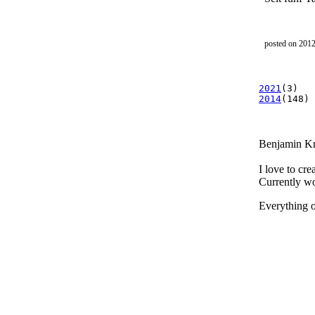
posted on 201
2021
(3)
2014
(148)
Benjamin K
I love to cre
Currently wo
Everything on