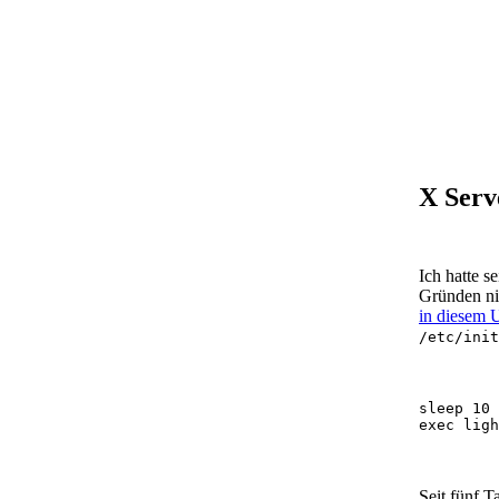
X Serv
Ich hatte s
Gründen nic
in diesem 
/etc/init
sleep 10

Seit fünf T