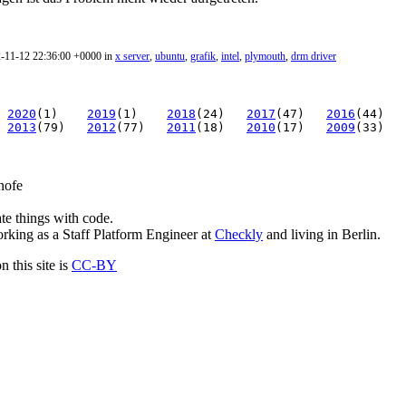
2-11-12 22:36:00 +0000 in
x server
,
ubuntu
,
grafik
,
intel
,
plymouth
,
drm driver
2020
(1)
2019
(1)
2018
(24)
2017
(47)
2016
(44)
2013
(79)
2012
(77)
2011
(18)
2010
(17)
2009
(33)
nofe
ate things with code.
rking as a Staff Platform Engineer at
Checkly
and living in Berlin.
 this site is
CC-BY