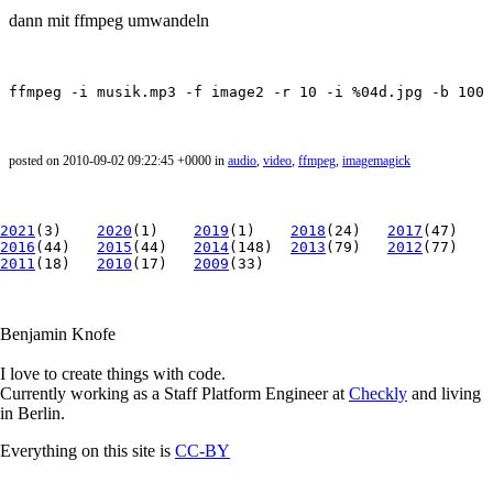
dann mit ffmpeg umwandeln
ffmpeg 
-i
 musik.mp3 
-f
 image2 
-r
 10 
-i
 %04d.jpg 
-b
 1000
posted on 2010-09-02 09:22:45 +0000 in
audio
,
video
,
ffmpeg
,
imagemagick
2021
(3)
2020
(1)
2019
(1)
2018
(24)
2017
(47)
2016
(44)
2015
(44)
2014
(148)
2013
(79)
2012
(77)
2011
(18)
2010
(17)
2009
(33)
Benjamin Knofe
I love to create things with code.
Currently working as a Staff Platform Engineer at
Checkly
and living
in Berlin.
Everything on this site is
CC-BY